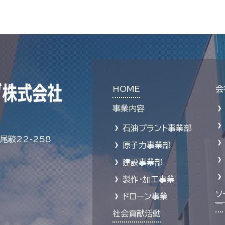
HOME
会
事業内容
石油プラント事業部
駮22-258
原子力事業部
建設事業部
製作・加工事業
ソ
ドローン事業
ー
社会貢献活動