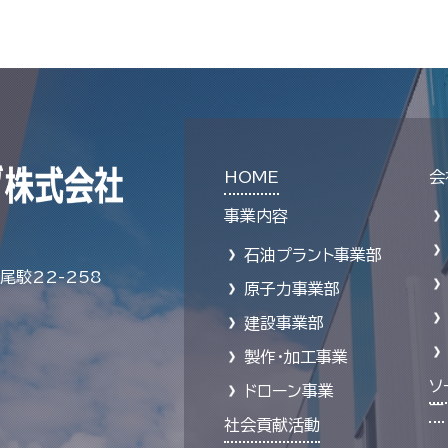
HOME
会
事業内容
石油プラント事業部
駮22-258
原子力事業部
建設事業部
製作・加工事業
ソ
ドローン事業
ー
社会貢献活動