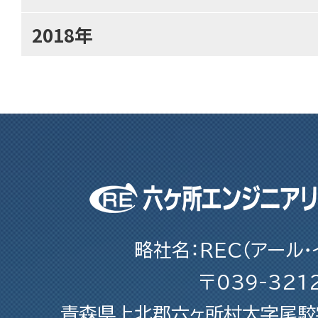
2018年
略社名：REC（アール・
〒039-321
青森県上北郡六ヶ所村大字尾駮字