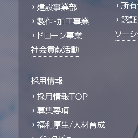
所有
建設事業部
認証
製作・加工事業
ソーシ
ドローン事業
社会貢献活動
採用情報
採用情報TOP
募集要項
福利厚生/人材育成