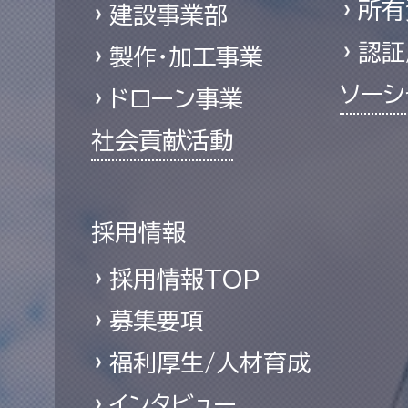
所有
建設事業部
認証
製作・加工事業
ソーシ
ドローン事業
社会貢献活動
採用情報
採用情報TOP
募集要項
福利厚生/人材育成
インタビュー