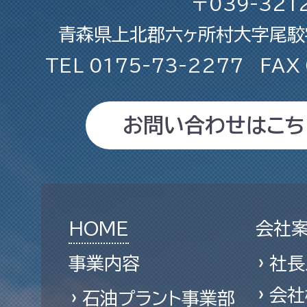
〒039-321
青森県上北郡六ヶ所村大字尾駮字
TEL
0175-73-2277
FAX
お問い合わせはこち
HOME
会社
事業内容
社長
会社
石油プラント事業部