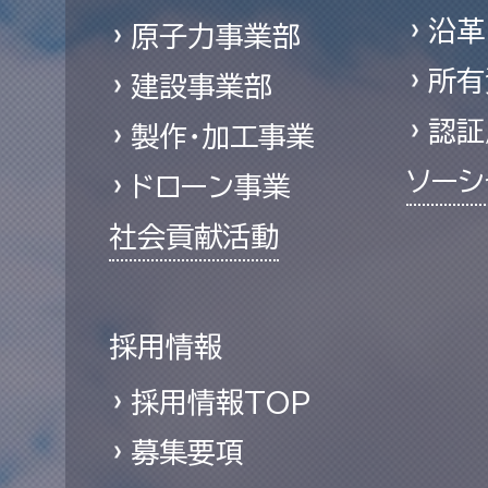
沿革
原子力事業部
所有
建設事業部
認証
製作・加工事業
ソーシ
ドローン事業
社会貢献活動
採用情報
採用情報TOP
募集要項