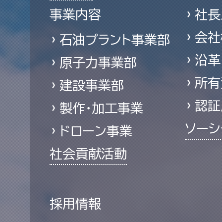
事業内容
社長
会社
石油プラント事業部
沿革
原子力事業部
所有
建設事業部
認証
製作・加工事業
ソーシ
ドローン事業
社会貢献活動
採用情報