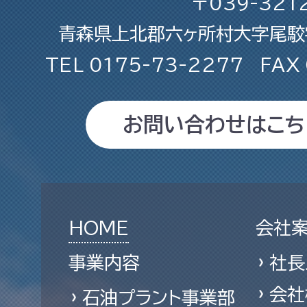
〒039-321
青森県上北郡六ヶ所村大字尾駮字
TEL
0175-73-2277
FAX
お問い合わせはこち
HOME
会社
事業内容
社長
会社
石油プラント事業部