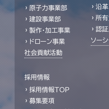
沿革
原子力事業部
所有
建設事業部
認証
製作・加工事業
ソーシ
ドローン事業
社会貢献活動
採用情報
採用情報TOP
募集要項