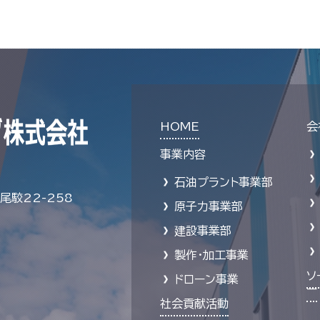
HOME
会
事業内容
石油プラント事業部
駮22-258
原子力事業部
建設事業部
製作・加工事業
ソ
ドローン事業
ー
社会貢献活動