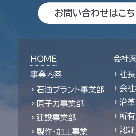
お問い合わせはこち
HOME
会社
事業内容
社長
会社
石油プラント事業部
沿革
原子力事業部
所有
建設事業部
認証
製作・加工事業