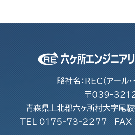
略社名：REC（アール・
〒039-321
青森県上北郡六ヶ所村大字尾駮字
TEL
0175-73-2277
FAX