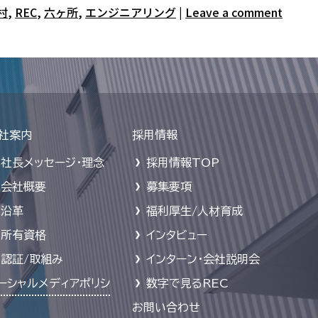
村
,
REC
,
六ヶ所
,
エンジニアリング
|
Leave a comment
社案内
採用情報
社長メッセージ・理念
採用情報TOP
会社概要
募集要項
沿革
福利厚生/人材育成
所有資格
インタビュー
認証/取組み
インターン・会社説明会
ーシャルメディアポリシ
数字で見るREC
お問い合わせ