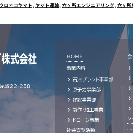
クロネコヤマト
,
ヤマト運輸
,
六ヶ所エンジニアリング
,
六ヶ所
HOME
会
事業内容
石油プラント事業部
駮22-258
原子力事業部
建設事業部
製作・加工事業
ソ
ドローン事業
ー
社会貢献活動