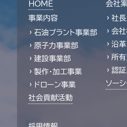
HOME
会社
事業内容
社長
会社
石油プラント事業部
沿革
原子力事業部
所有
建設事業部
認証
製作・加工事業
ソーシ
ドローン事業
社会貢献活動
採用情報