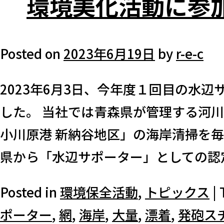
環境美化活動に参
Posted on
2023年6月19日
by
r-e-c
2023年6⽉3⽇、今年度１回目の水
した。 当社では青森県が管理する河
小川原港 新納谷地区」の海岸清掃を
県から「水辺サポーター」としての認定
Posted in
環境保全活動
,
トピックス
|
ポーター
,
網
,
海岸
,
大量
,
漂着
,
発砲ス