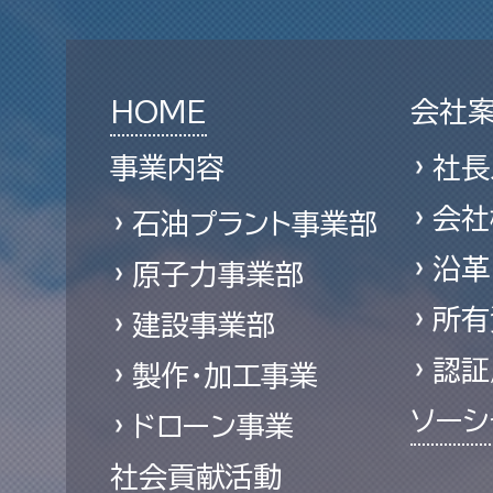
HOME
会社
事業内容
社長
会社
石油プラント事業部
沿革
原子力事業部
所有
建設事業部
認証
製作・加工事業
ソーシ
ドローン事業
社会貢献活動