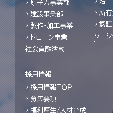
沿革
原子力事業部
所有
建設事業部
認証
製作・加工事業
ソーシ
ドローン事業
社会貢献活動
採用情報
採用情報TOP
募集要項
福利厚生/人材育成