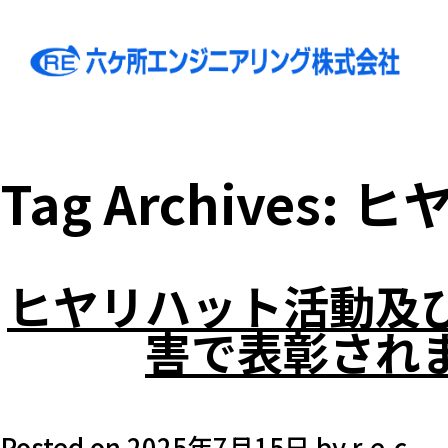
Tag Archives:
ヒ
ヒヤリハット活動及
害で表彰され
Posted on
2025年7月15日
by
r-e-c