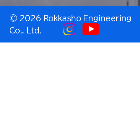
©
2026 Rokkasho Engineering
Co., Ltd.