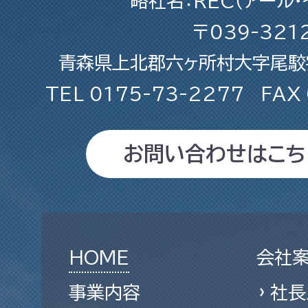
略社名：REC（アール・
〒039-321
青森県上北郡六ヶ所村大字尾駮字
TEL
0175-73-2277
FAX
お問い合わせはこち
HOME
会社
事業内容
社長