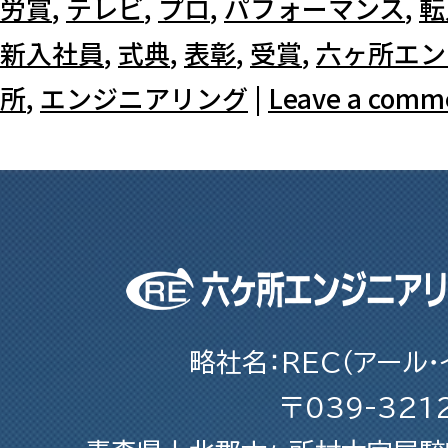
労賞
,
テレビ
,
プロ
,
パフォーマンス
,
転
新入社員
,
式典
,
表彰
,
受賞
,
六ヶ所エン
所
,
エンジニアリング
|
Leave a comm
略社名：REC（アール・
〒039-321