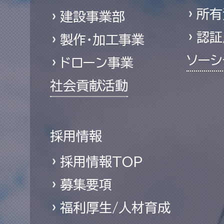
所有
建設事業部
認証
製作・加工事業
ソーシ
ドローン事業
社会貢献活動
採用情報
採用情報TOP
募集要項
福利厚生/人材育成