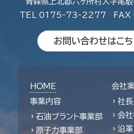
青森県上北郡六ヶ所村大字尾駮字
TEL
0175-73-2277
FAX
お問い合わせはこち
HOME
会社
事業内容
社長
会社
石油プラント事業部
沿革
原子力事業部