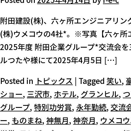
附田建設(株)、六ヶ所エンジニアリング
(株)ウメコウの4社*。※写真【六ヶ所
2025年度 附田企業グループ*交流会
ルつたや様にて2025年4月5日 […]
Posted in
トピックス
|
Tagged
笑い
,
ショー
,
三沢市
,
ホテル
,
グランヒル
,
つ
グループ
,
特別功労賞
,
永年勤続
,
交流
ー
,
ものまね
,
神無月
,
神奈月
,
ウメコウ