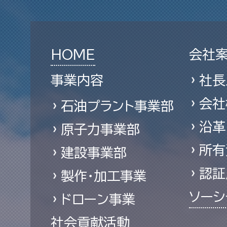
HOME
会社
事業内容
社長
会社
石油プラント事業部
沿革
原子力事業部
所有
建設事業部
認証
製作・加工事業
ソーシ
ドローン事業
社会貢献活動