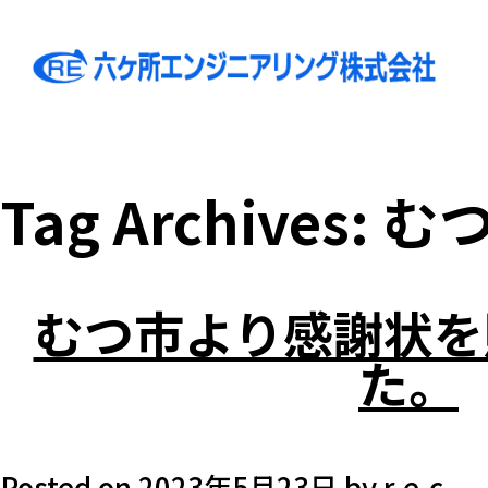
Tag Archives:
む
むつ市より感謝状を
た。
Posted on
2023年5月23日
by
r-e-c