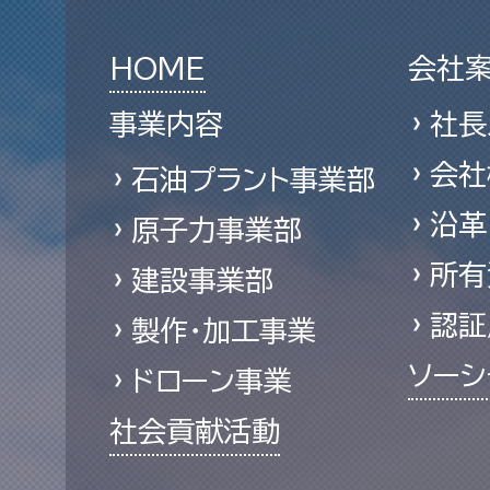
HOME
会社
事業内容
社長
会社
石油プラント事業部
沿革
原子力事業部
所有
建設事業部
認証
製作・加工事業
ソーシ
ドローン事業
社会貢献活動