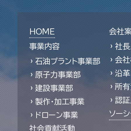
HOME
会社
事業内容
社長
会社
石油プラント事業部
沿革
原子力事業部
所有
建設事業部
認証
製作・加工事業
ソーシ
ドローン事業
社会貢献活動